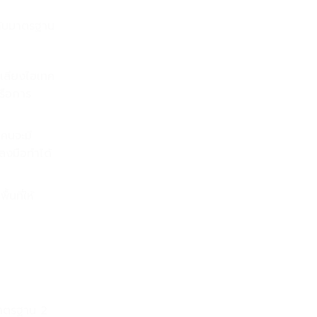
กับมาตรฐาน
เสียงไฮเทค
รือการ
คนจะมี
ลงมือทำได้
้นที่ให้
มาตรฐาน 2