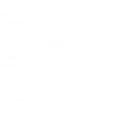
การเรียน
การเรียน
Student
ภาษา
ซัมเมอร์
Visa
ริ่มเปิดให้
การยื่นวีซ่า
หลักสูตร
Foundation
 ทำให้น้อง
ลังเรียนจบ
ช้จ่ายของคุณ