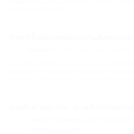
พรีเมียมของ New Zealand ทำให้น้อง ๆ เรียนสนุก ได้คิดค้นส
ภัตตาคารระดับ 5 ดาวทั่วโลก
.
ทำเลที่ตั้งและการเดินทางที่แสนสะดวก
ที่ตั้งสถาบัน:
52 Cuba Street, Te Aro, Wellingt
สถาบันตั้งอยู่ใจกลางเมือง Wellington บนถนน
Cuba Stre
เมืองหลวง รอบ ๆ แคมปัสรายล้อมไปด้วยคาเฟ่ บาร์กาแฟระดับโ
บรรยากาศ “Culinary Capital” (เมืองหลวงแห่งอาหาร) ได้ใน
การเดินทางสุดชิค… สบายใจไม่ต้องง้อร
Downtown Convenience:
เดินจากหอพักหรือร้านท
ระบบขนส่งมวลชนยอดเยี่ยม:
ป้ายรถเมล์อยู่ใกล้โรงเ