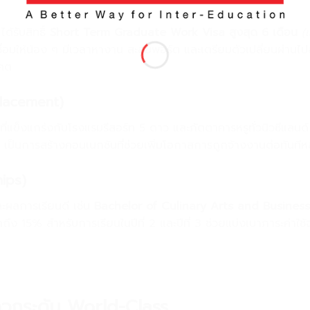
ได้รับสิทธิ์
Short Term Graduate Work Visa
สูงสุด 6
เดือน
(
เ
ื่อมให้น้อง ๆ มีเวลาหางาน สะสมพอร์ต และเตรียมตัวเปลี่ยนผ่านไปสู่
าคต
Placement)
ชันที่แข็งแกร่งกับโรงแรมรีสอร์ท 5 ดาว และภัตตาคารหรูทั่วนิวซีแลนด์
) เป็นการสร้างคอนเนกชันที่ช่วยเพิ่มโอกาสการถูกจ้างงานต่อทันทีห
hips)
ละผลการเรียนดี เช่น
Bachelor of Culinary Arts and Business
ถึง 15% สำหรับการเรียนในปีที่ 2 และปีที่ 3 ช่วยแบ่งเบาภาระค่าใ
ะดวกระดับ World-Class