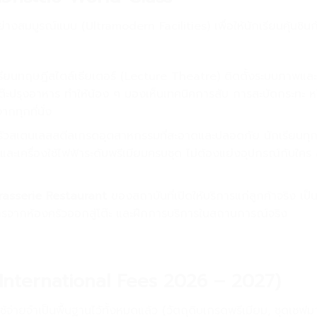
มบูรณ์แบบ (Ultramodern Facilities) เพื่อให้นักเรียนคุ้นชิน
รียนทฤษฎีสไตล์เธียเตอร์ (Lecture Theatre) ติดตั้งระบบภาพและ
โต๊ะปรุงอาหาร ทำให้น้อง ๆ มองเห็นเทคนิคการสับ การสะบัดกระทะ ห
ทุกที่นั่ง
ัวสเตนเลสสตีลเกรดอุตสาหกรรมที่สะอาดและปลอดภัย นักเรียนทุก
ละเครื่องใช้ไฟฟ้าระดับพรีเมียมครบชุด ไม่ต้องแย่งอุปกรณ์กับใคร 
rasserie Restaurant
ของสถาบันที่เปิดให้บริการแก่ลูกค้าจริง เป็นพื
ารจากห้องครัวออกสู่โต๊ะ และฝึกการบริการในสถานการณ์จริง
ติ (International Fees 2026 – 2027)
ายจำเป็นพื้นฐานไว้ทั้งหมดแล้ว (วัตถุดิบเกรดพรีเมียม, ชุดเชฟ