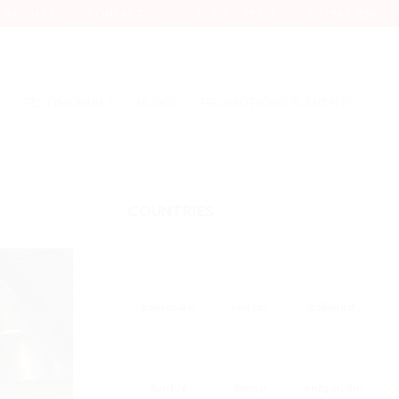
ABOUT US
CONTACT US
10:00 - 19:00
02-943-8380
TESTIMONIALS
BLOGS
PROMOTIONS & EVENTS
COUNTRIES
ออสเตรเลีย
แคนาดา
นิวซีแลนด์
สิงคโปร์
สหรัฐอเมริกา
อังกฤษ