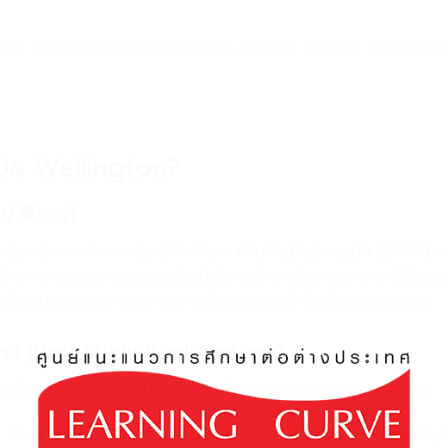
on (Wellington International Airport) เพียงแค่ 20 นาทีเท่าน
มปัส Wellington?
มง/สัปดาห์
กเรียนต่างชาติ จากเดิม 20 ชั่วโมง
เพิ่มขึ้นเป็นสูงสุดถึง 25
ชั่วโมง
ด้ฝึกภาษาอังกฤษ และสะสมโปรไฟล์การทำงานในร้านอาหารหรือโรงแร
งทำงานแบบ Full-time (40 ชั่วโมง/สัปดาห์) ได้เต็มเวลาอีกด้วย
บใหม่ (Post-Study Work Options)
ดเอื้อให้น้อง ๆ ได้เก็บประสบการณ์ต่างประเทศอย่างถูกกฎหมาย:
y Work Visa
สูงสุดถึง 3
ปีเต็ม
แบบเปิดกว้าง (Open Work Righ