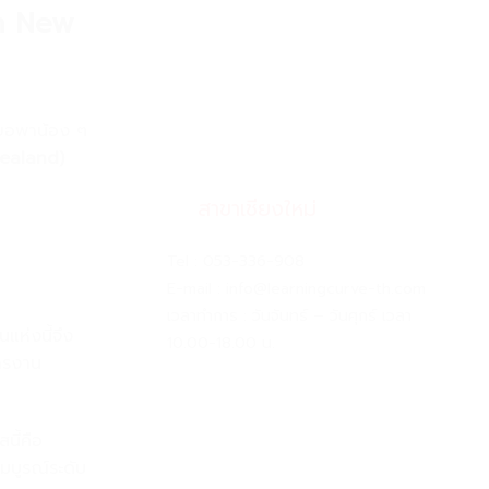
on New
อพาน้อง ๆ
ealand)
สาขาเชียงใหม่
Tel :
053-336-908
E-mail :
info@learningcurve-th.com
เวลาทำการ : วันจันทร์ – วันศุกร์ เวลา
แห่งนี้จึง
10.00-18.00 น.
ารงาน
นี้คือ
มบูรณ์ระดับ