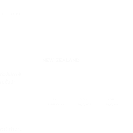
ั้น สะดวก
NEW ZEALAND
ต่อสัปดาห์!
มชั้นนำ
ระดับ
ระดับ
ระดับ
มัธยมศึกษา
ปริญญาตรี
ปริญญาโท
ts) ทำงาน