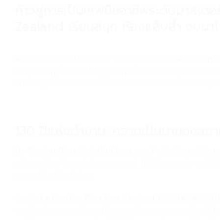
ก้าวสู่การเป็นเชฟมืออาชีพระดับมาสเ
Zealand เรียนสนุก ห้องแล็บล้ำ จบมาโ
.
ฝันอยากก้าวสู่ทำเนียบ Chef ระดับสากล ยอดเชฟตัวจริง หรือเ
และคุณพ่อคุณแม่เปิดประตูสู่อนาคตที่สดใส กับสถาบันสอนทำ
แคมปัสสุดฮิปในเมืองหลวงแห่งอาหาร ที่รวมทักษะชั้นยอด คุณภ
.
130 ปีแห่งตำนาน: ความเป็นมาของสถา
Le Cordon Bleu
ถือกำเนิดขึ้น ณ กรุง Paris ประเทศฝรั่งเศส
เปรียบเสมือน “พาสปอร์ตสายอาหาร” ที่ทั่วโลกยอมรับ การัน
บริการที่ใหญ่ที่สุดในโลก
สำหรับ
Le Cordon Bleu New Zealand (
แคมปัสเวลลิงตัน)
การนำหลักสูตรเทคนิคการทำอาหารฝรั่งเศสแบบคลาสสิก (Class