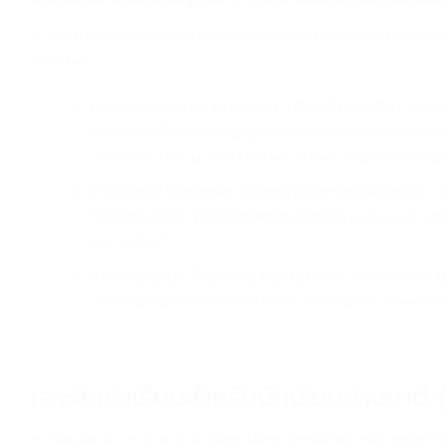
ตัวแคมปัสจำลองสภาพแวดล้อมการทำงานในครัวระดับสากลอย่างส
ระดับโลก:
Demonstration Kitchens (
ห้องเรียนสาธิต):
ห้องเ
มีกล้องวิดีโอจับภาพมุมสูงและกระจกเงาสะท้อนเหนือ
ตกแต่งหน้าขนมของ Master Chef ได้อย่างชัดเจนจาก
Practical Kitchens (
ห้องปฏิบัติการครัวส่วนตัว):
คร
Workstation (
พื้นที่ทำอาหารส่วนตัว)
พร้อมอุปกรณ์แ
อย่างเต็มที่
On-Campus Training Restaurant:
ห้องอาหาร
B
นักเรียนได้ฝึกบริหารจัดการร้าน ควบคุมคุณภาพอาห
.
เจาะลึกค่าเรียนสำหรับนักเรียนต่างชา
ค่าเรียนของ Le Cordon Bleu New Zealand ครอบคลุมค่าใช้จ่