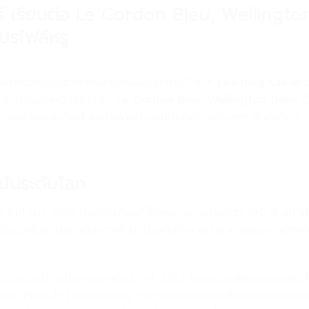
ตอร์ เรียนต่อ Le Cordon Bleu, Wellingt
ปรไฟล์หรู
จ้าของธุรกิจอาหารระดับพรีเมียมใช่ไหม? พี่ ๆ
Learning Curve
ข
อาหารอันดับหนึ่งของโลก
Le Cordon Bleu, Wellington (New Z
าพชีวิตระดับท็อป และโอกาสทำงานต่อในต่างประเทศไว้ในที่เดียว!
บันระดับโลก
 ในปี ค.ศ. 1895 ด้วยชื่อเสียงที่สั่งสมมายาวนานกว่า 130 ปี สถาบัน
ตีด้วยเครือข่ายสถาบันการศึกษาด้านศิลปะการทำอาหารและการจัดก
เปิดตัวอย่างเป็นทางการในปี ค.ศ. 2012 โดยความพิเศษของแคมปัส
ic French Techniques) มาฟิวชันกับวัตถุดิบที่สดใหม่และอุดมส