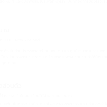
ิ่งใหม่ ๆ และจบมาพร้อมโปรไฟล์ที่หรูหรา เป็นที่ต้องการของโรงแร
สบาย
on, 6011, New Zealand
et
ซึ่งเป็นย่านประวัติศาสตร์ ถนนคนเดิน และศูนย์รวมวัฒนธรรมที่ฮิป
ลก ร้านอาหารนานาชาติ และร้านค้าครีเอทีฟมากมาย ทำให้นักเรียน
ทุก ๆ วัน
ถส่วนตัว
ี่ทำงานพาร์ทไทม์มาเรียนได้ง่าย ๆ สบายมาก
รียนเพียงไม่กี่ก้าว รถบัสและรถไฟสะอาด ตรงเวลา และมีส่วนลดค่า