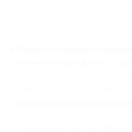
(Student Concession) สำหรับนักเรียนต่างชาติ
ใกล้สนามบิน:
อยู่ห่างจากสนามบินนานาชาติ Wellingt
ต่อการเดินทางสุด ๆ
4 ไฮไลท์สุดปัง ทำไมต้องปักหมุดที่แค
1. ทำงาน Part-time ได้จุใจยิ่งขึ้น สูงถึง 25 ชั่วโ
รัฐบาลนิวซีแลนด์ปรับเพิ่มชั่วโมงการทำงานระหว่างเรียนของนั
ช่วยให้น้อง ๆ สามารถหารายได้เสริมมาแบ่งเบาค่าครองชีพ ไ
ของ Wellington ได้อย่างเต็มที่ ส่วนช่วงวันหยุดปิดเทอมก็ยั
2. โอกาสอยู่ทำงานต่อหลังเรียนจบด้วยวีซ่ารูปแบ
หมดห่วงเรื่องเรียนจบแล้วต้องรีบกลับบ้าน เพราะกฎหมายล่าสุ
หลักสูตรปริญญาตรี (Level 7):
ได้สิทธิ์
Post-Stud