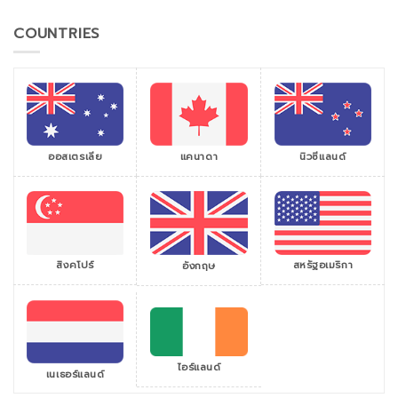
COUNTRIES
ออสเตรเลีย
แคนาดา
นิวซีแลนด์
สิงคโปร์
สหรัฐอเมริกา
อังกฤษ
ไอร์แลนด์
เนเธอร์แลนด์