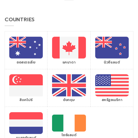
COUNTRIES
ออสเตรเลีย
แคนาดา
นิวซีแลนด์
สิงคโปร์
สหรัฐอเมริกา
อังกฤษ
ไอร์แลนด์
เนเธอร์แลนด์