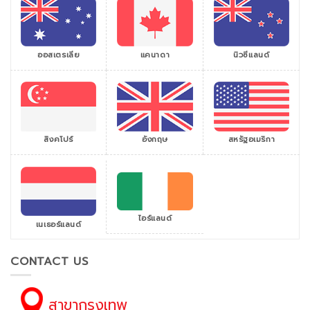
ออสเตรเลีย
แคนาดา
นิวซีแลนด์
สิงคโปร์
สหรัฐอเมริกา
อังกฤษ
ไอร์แลนด์
เนเธอร์แลนด์
CONTACT US
สาขากรุงเทพ