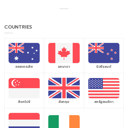
COUNTRIES
ออสเตรเลีย
แคนาดา
นิวซีแลนด์
สิงคโปร์
สหรัฐอเมริกา
อังกฤษ