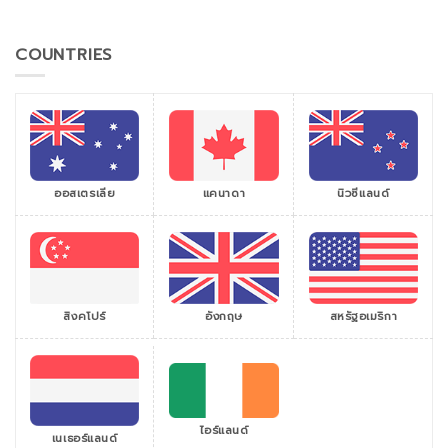
COUNTRIES
ออสเตรเลีย
แคนาดา
นิวซีแลนด์
สิงคโปร์
สหรัฐอเมริกา
อังกฤษ
ไอร์แลนด์
เนเธอร์แลนด์