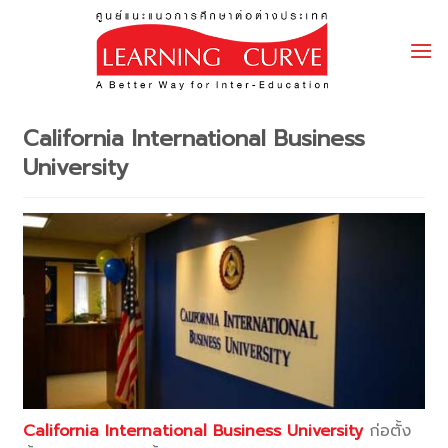
Skip
to
content
California International Business
University
California International Business University
ก่อตั้ง