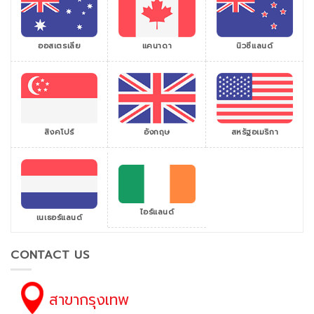
ออสเตรเลีย
แคนาดา
นิวซีแลนด์
สิงคโปร์
สหรัฐอเมริกา
อังกฤษ
ไอร์แลนด์
เนเธอร์แลนด์
CONTACT US
สาขากรุงเทพ