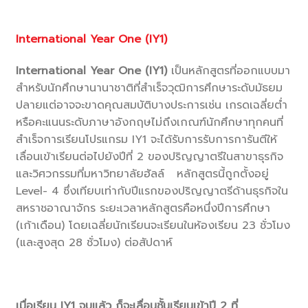
International Year One (IY1)
International Year One (IY1)
เป็นหลักสูตรที่ออกแบบมา
สำหรับนักศึกษานานาชาติที่สำเร็จวุฒิการศึกษาระดับมัธยม
ปลายแต่อาจจะขาดคุณสมบัติบางประการเช่น เกรดเฉลี่ยต่ำ
หรือคะแนนระดับภาษาอังกฤษไม่ถึงเกณฑ์นักศึกษาทุกคนที่
สำเร็จการเรียนโปรแกรม IY1 จะได้รับการรับการการันตีให้
เลื่อนเข้าเรียนต่อไปยังปีที่ 2 ของปริญญาตรีในสาขาธุรกิจ
และวิศวกรรมที่มหาวิทยาลัยฮัลล์ หลักสูตรนี้ถูกตั้งอยู่
Level- 4 ซึ่งเทียบเท่ากับปีแรกของปริญญาตรีด้านธุรกิจใน
สหราชอาณาจักร ระยะเวลาหลักสูตรคือหนึ่งปีการศึกษา
(เก้าเดือน) โดยเฉลี่ยนักเรียนจะเรียนในห้องเรียน 23 ชั่วโมง
(และสูงสุด 28 ชั่วโมง) ต่อสัปดาห์
เมื่อเรียน IY1 จบแล้ว ก็จะเลื่อนชั้นเรียนเข้าปี 2 ที่