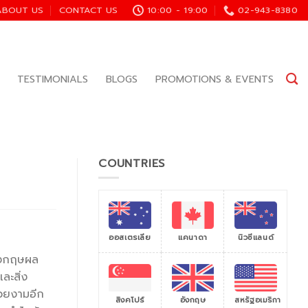
ABOUT US
CONTACT US
10:00 - 19:00
02-943-8380
TESTIMONIALS
BLOGS
PROMOTIONS & EVENTS
COUNTRIES
ออสเตรเลีย
แคนาดา
นิวซีแลนด์
อังกฤษผล
ละสิ่ง
สวยงามอีก
สิงคโปร์
สหรัฐอเมริกา
อังกฤษ