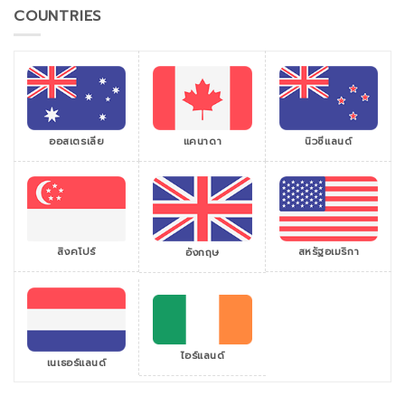
COUNTRIES
ออสเตรเลีย
แคนาดา
นิวซีแลนด์
สิงคโปร์
สหรัฐอเมริกา
อังกฤษ
ไอร์แลนด์
เนเธอร์แลนด์