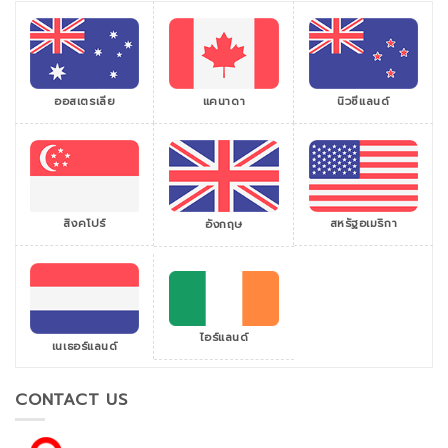
ออสเตรเลีย
แคนาดา
นิวซีแลนด์
สิงคโปร์
สหรัฐอเมริกา
อังกฤษ
ไอร์แลนด์
เนเธอร์แลนด์
CONTACT US