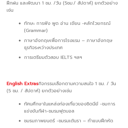
ฝึกฝน และพัฒนา 1 ชม. /วัน (5ชม./ สัปดาห์) ยกตัวอย่าง
เช่น
ทักษะ การฟัง พูด อ่าน เขียน -หลักไวยกรณ์
(Grammar)
ภาษาอังกฤษเพื่อการโรงแรม – ภาษาอังกฤษ
ธุรกิจระหว่างประเทศ
การเตรียมตัวสอบ IELTS ฯลฯ
English Extras
กิจกรรมเลือกตามความสนใจ 1 ชม. / วัน
(5 ชม. / สัปดาห์) ยกตัวอย่างเช่น
ทัศนศึกษาในแหล่งท่องเที่ยวของซิดนีย์ -ชมการ
แข่งขันกีฬา-ชมรมฟุตบอล
ชมรมภาพยนตร์ -ชมรมเต้นรา – ทำแบบฝึกหัด