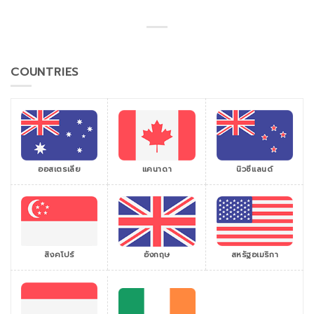
COUNTRIES
ออสเตรเลีย
แคนาดา
นิวซีแลนด์
สิงคโปร์
สหรัฐอเมริกา
อังกฤษ