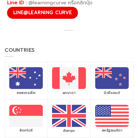
Line ID :
@learningcurve หรือคลิกปุ่ม
LINE@LEARNING CURVE
COUNTRIES
ออสเตรเลีย
แคนาดา
นิวซีแลนด์
สิงคโปร์
สหรัฐอเมริกา
อังกฤษ