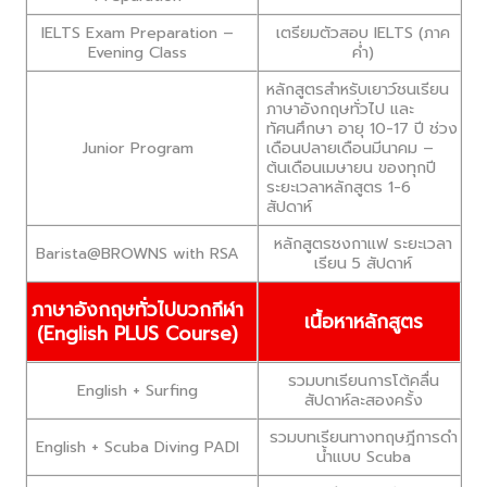
IELTS Exam Preparation –
เตรียมตัวสอบ IELTS (ภาค
Evening Class
ค่ำ)
หลักสูตรสำหรับเยาว์ชนเรียน
ภาษาอังกฤษทั่วไป และ
ทัศนศึกษา อายุ 10-17 ปี ช่วง
Junior Program
เดือนปลายเดือนมีนาคม –
ต้นเดือนเมษายน ของทุกปี
ระยะเวลาหลักสูตร 1-6
สัปดาห์
หลักสูตรชงกาแฟ ระยะเวลา
Barista@BROWNS with RSA
เรียน 5 สัปดาห์
ภาษาอังกฤษทั่วไปบวกกีฬา
เนื้อหาหลักสูตร
(English PLUS Course)
รวมบทเรียนการโต้คลื่น
English + Surfing
สัปดาห์ละสองครั้ง
รวมบทเรียนทางทฤษฎีการดำ
English + Scuba Diving PADI
น้ำแบบ Scuba