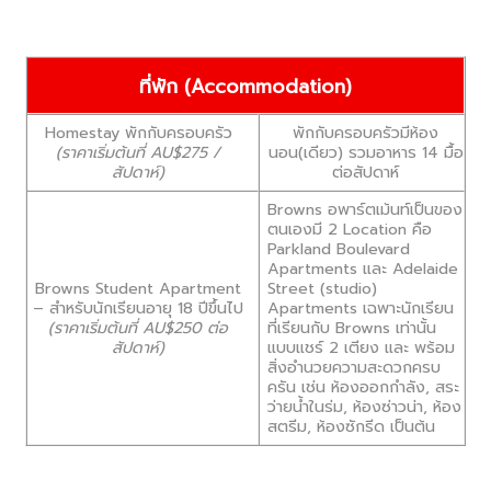
ที่พัก (
Accommodation)
Homestay พักกับครอบครัว
พักกับครอบครัวมีห้อง
(ราคาเริ่มต้นที่ AU$275 /
นอน(เดียว) รวมอาหาร 14 มื้อ
สัปดาห์)
ต่อสัปดาห์
Browns อพาร์ตเม้นท์เป็นของ
ตนเองมี 2 Location คือ
Parkland Boulevard
Apartments และ Adelaide
Browns Student Apartment
Street (studio)
– สำหรับนักเรียนอายุ 18 ปีขึ้นไป
Apartments เฉพาะนักเรียน
(ราคาเริ่มต้นที่
AU$250 ต่อ
ที่เรียนกับ Browns เท่านั้น
สัปดาห์)
แบบแชร์ 2 เตียง และ พร้อม
สิ่งอำนวยความสะดวกครบ
ครัน เช่น ห้องออกกำลัง, สระ
ว่ายน้ำในร่ม, ห้องซ่าวน่า, ห้อง
สตรีม, ห้องซักรีด เป็นต้น