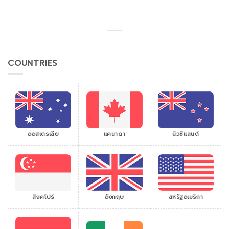
COUNTRIES
ออสเตรเลีย
แคนาดา
นิวซีแลนด์
สิงคโปร์
สหรัฐอเมริกา
อังกฤษ