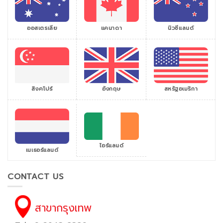
ออสเตรเลีย
แคนาดา
นิวซีแลนด์
สิงคโปร์
สหรัฐอเมริกา
อังกฤษ
ไอร์แลนด์
เนเธอร์แลนด์
CONTACT US
สาขากรุงเทพ