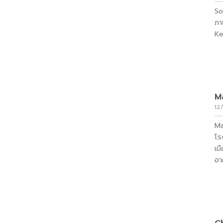
So
ภา
Ke
Ma
12
Ma
โรง
เม
อา