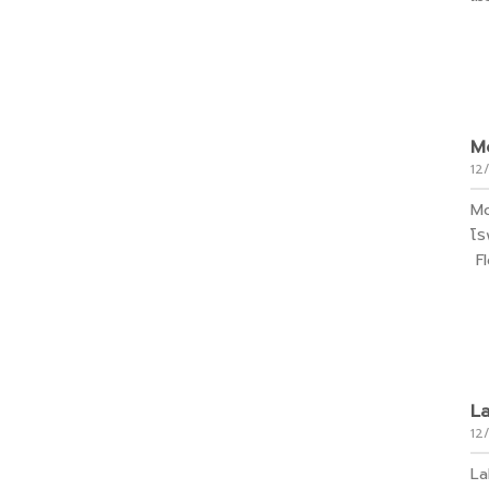
M
12
Mo
โร
Fl
L
12
La