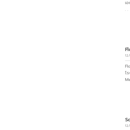
เอ
. .
Fl
12
Fl
โร
Me
S
12