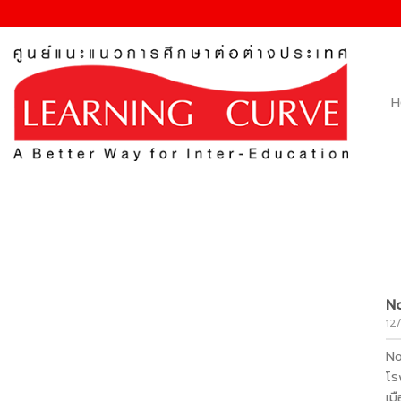
Skip
to
content
H
N
12
No
โรง
เม