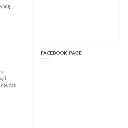
ักอยู่
FACEBOOK PAGE
็น
่ที่
ะกอบด้วย