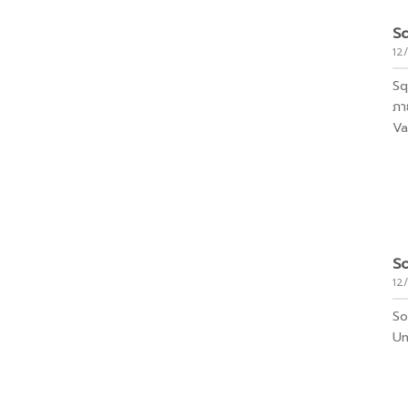
S
12
Sq
ภา
Va
S
12
So
Uni