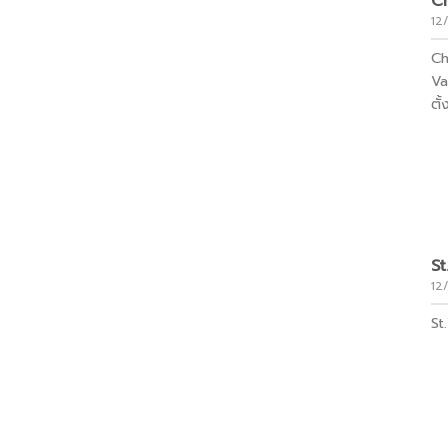
Ch
12
Ch
Va
ตั้
St
12
St