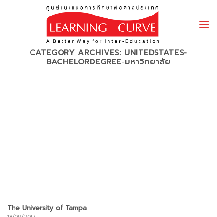
Skip
to
content
CATEGORY ARCHIVES:
UNITEDSTATES-
BACHELORDEGREE-มหาวิทยาลัย
The University of Tampa
18/09/2017