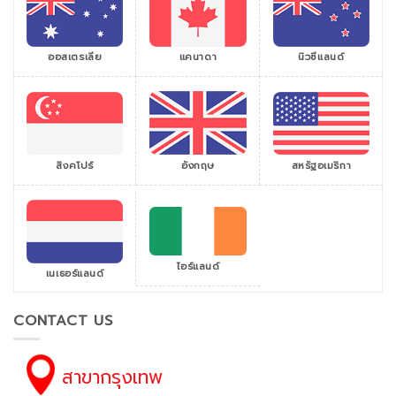
ออสเตรเลีย
แคนาดา
นิวซีแลนด์
สิงคโปร์
สหรัฐอเมริกา
อังกฤษ
ไอร์แลนด์
เนเธอร์แลนด์
CONTACT US
สาขากรุงเทพ