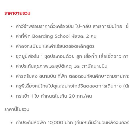
ราคาขายรวม
ค่าวีซ่าพร้อมราคาตั๋วเครื่องบิน ไป-กลับ สายการบินไทย ชั
ค่าที่พัก Boarding School ห้องละ 2 คน
ค่าลงทะเบียน และค่าเรียนตลอดหลักสูตร
ชุดยูนิฟอร์ม 1 ชุดประกอบด้วย สูท เสื้อกั๊ก เสื้อเชิ๊ตขาว
ค่าประกันสุขภาพและอุบัติเหตุ และ ภาษีสนามบิน
ค่ารถรับส่ง สนามบิน ที่พัก ตลอดจนทัศนศึกษาตามรายกา
ครูพี่เลี้ยงคนไทยไปดูแลอย่างใกล้ชิดตลอดการเดินทาง (นั
กระเป๋า 1 ใบ กำหนดไม่เกิน 20 กก./คน
ราคานี้ไม่รวม
ค่าประกันหอพัก 10,000 บาท (คืนให้เต็มจำนวนหลังจบคอร์ส