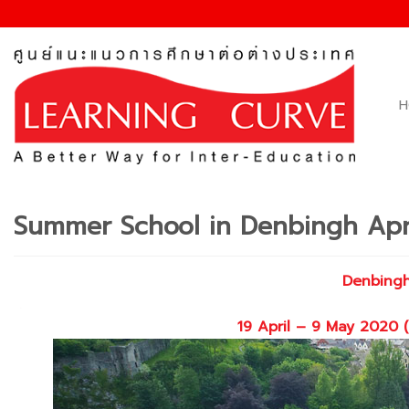
Skip
to
content
H
Summer School in Denbingh Apr
Denbing
.
19 April – 9 May 2020 (