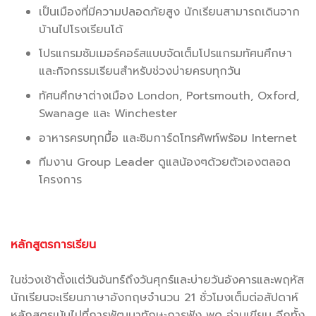
เป็นเมืองที่มีความปลอดภัยสูง นักเรียนสามารถเดินจาก
บ้านไปโรงเรียนโด้
โปรแกรมซัมเมอร์คอร์สแบบจัดเต็มโปรแกรมทัศนศึกษา
และกิจกรรมเรียนสำหรับช่วงบ่ายครบทุกวัน
ทัศนศึกษาต่างเมือง London, Portsmouth, Oxford,
Swanage และ Winchester
อาหารครบทุกมื้อ และซิมการ์ดโทรศัพท์พร้อม Internet
ทีมงาน Group Leader ดูแลน้องๆด้วยตัวเองตลอด
โครงการ
หลักสูตรการเรียน
.
ในช่วงเช้าตั้งแต่วันจันทร์ถึงวันศุกร์และบ่ายวันอังคารและพฤหัส
นักเรียนจะเรียนภาษาอังกฤษจำนวน 21 ชั่วโมงเต็มต่อสัปดาห์
หลักสูตรเน้นไปที่การพัฒนาทักษะการฟัง พูด อ่านเขียน อีกทั้ง