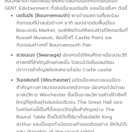
สนใจที่ผ่านการคัดสรรมาให้เหมาะสมกับน้องๆนักเรียนของ
GENT Edutainment ทั้งในเมืองบอร์นมัธ และเมืองอื่นๆ ดังนี้
บอร์นมัธ (Bournemouth)
พาเข้าชมสถานที่และร่วม
กิจกรรมที่น่าสนใจต่างๆ อาทิ ชมตลาดนัดพื้นเมือง
Boscomb Market, ชมพิพิธภัณฑ์ศิลปะสไตล์วิคตอเรียที่
Russell Museum, ช้อปปิ้งที่ Castle Point และ
กิจกรรมต่างๆที่ Bournemouth Pier
สวอนเนจ (Swanage)
น้องๆจะได้ทัศนศึกษาเมืองประวัติ
ศาสคร์ที่สำคัญอีกแห่งหนึ่ง โดยจะได้เยี่ยมชมป้อม
ปราการสำคํญสมัยสงครามโรมัน Corfe castle
วินเชสเตอร์ (Winchester)
อดีตเมืองหลวงและเมือง
สำคัญทางศาสนาของประเทศอังกฤษ น้องๆจะได้เข้าชม
อาสนวิหาร Winchester ซึ่งเป็นอาสนวิหารสไตล์โกธิคที่
ใหญ่ที่สุดในยุโรปและในบริเวณ The Great Hall ของ
โบสถ์แห่งนี้เป็นที่ตั้งของวัตถุชิ้นสำคัญอย่าง The
Round Table ซึ่งเป็นโต๊ะที่ใช้มาตั้งแต่สมัย King
Arthur และเป็นจุดกำเนิดของคำยอดฮิตอย่าง อัศวินโต๊ะ
กลม (Knights of the round table)