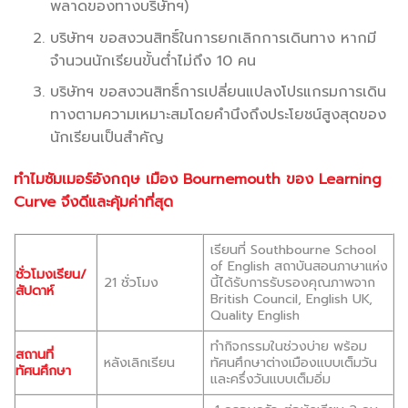
พลาดของทางบริษัทฯ)
บริษัทฯ ขอสงวนสิทธิ์ในการยกเลิกการเดินทาง หากมี
จำนวนนักเรียนขั้นต่ำไม่ถึง 10 คน
บริษัทฯ ขอสงวนสิทธิ์การเปลี่ยนแปลงโปรแกรมการเดิน
ทางตามความเหมาะสมโดยคำนึงถึงประโยชน์สูงสุดของ
นักเรียนเป็นสำคัญ
ทำไมซัมเมอร์อังกฤษ เมือง Bournemouth ของ Learning
Curve จึงดีและคุ้มค่าที่สุด
เรียนที่ Southbourne School
of English สถาบันสอนภาษาแห่ง
ชั่วโมงเรียน/
21 ชั่วโมง
นี้ได้รับการรับรองคุณภาพจาก
สัปดาห์
British Council, English UK,
Quality English
ทำกิจกรรมในช่วงบ่าย พร้อม
สถานที่
หลังเลิกเรียน
ทัศนศึกษาต่างเมืองแบบเต็มวัน
ทัศนศึกษา
และครึ่งวันแบบเต็มอิ่ม