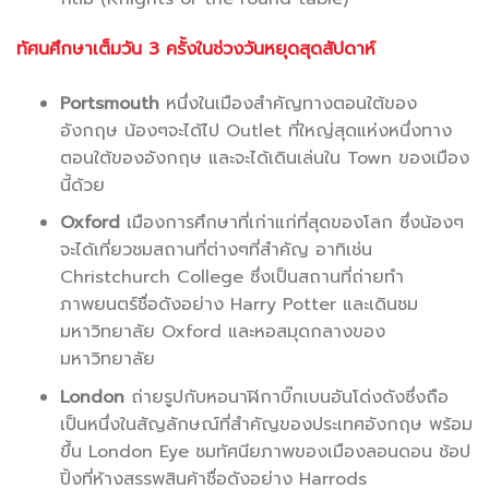
ทัศนศึกษาเต็มวัน 3 ครั้งในช่วงวันหยุดสุดสัปดาห์
.
Portsmouth
หนึ่งในเมืองสำคัญทางตอนใต้ของ
อังกฤษ น้องๆจะได้ไป Outlet ที่ใหญ่สุดแห่งหนึ่งทาง
ตอนใต้ของอังกฤษ และจะได้เดินเล่นใน Town ของเมือง
นี้ด้วย
Oxford
เมืองการศึกษาที่เก่าแก่ที่สุดของโลก ซึ่งน้องๆ
จะได้เที่ยวชมสถานที่ต่างๆที่สำคัญ อาทิเช่น
Christchurch College ซึ่งเป็นสถานที่ถ่ายทำ
ภาพยนตร์ชื่อดังอย่าง Harry Potter และเดินชม
มหาวิทยาลัย Oxford และหอสมุดกลางของ
มหาวิทยาลัย
London
ถ่ายรูปกับหอนาฬิกาบิ๊กเบนอันโด่งดังซึ่งถือ
เป็นหนึ่งในสัญลักษณ์ที่สำคัญของประเทศอังกฤษ พร้อม
ขึ้น London Eye ชมทัศนียภาพของเมืองลอนดอน ช้อป
ปิ้งที่ห้างสรรพสินค้าชื่อดังอย่าง Harrods