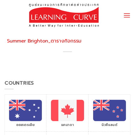
Skip
to
content
Summer Brighton_ตารางกิจกรรม
COUNTRIES
ออสเตรเลีย
แคนาดา
นิวซีแลนด์