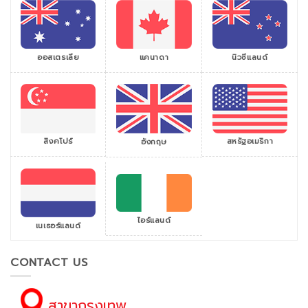
ออสเตรเลีย
แคนาดา
นิวซีแลนด์
สิงคโปร์
สหรัฐอเมริกา
อังกฤษ
ไอร์แลนด์
เนเธอร์แลนด์
CONTACT US
สาขากรุงเทพ