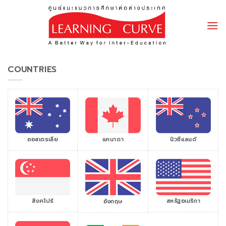
Skip
to
content
COUNTRIES
ออสเตรเลีย
แคนาดา
นิวซีแลนด์
สิงคโปร์
สหรัฐอเมริกา
อังกฤษ