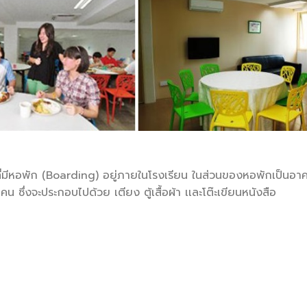
ที่มีหอพัก (Boarding) อยู่ภายในโรงเรียน ในส่วนของหอพักเป็นอาคา
น ซึ่งจะประกอบไปด้วย เตียง ตู้เสื้อผ้า เเละโต๊ะเขียนหนังสือ