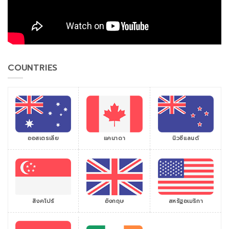
COUNTRIES
ออสเตรเลีย
แคนาดา
นิวซีแลนด์
สิงคโปร์
สหรัฐอเมริกา
อังกฤษ