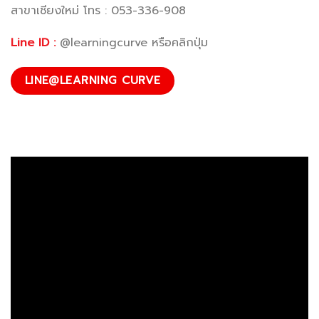
สาขาเชียงใหม่ โทร : 053-336-908
Line ID :
@learningcurve หรือคลิกปุ่ม
LINE@LEARNING CURVE