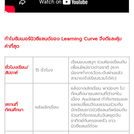
ทำไมซัมเมอร์นิวซีแลนด์ของ Learning Curve จึงดีและคุ้ม
ค่าที่สุด
เรียนแบบสนุก ร่วมห้องเรียนกับ
ชั่วโมงเรียน/
เพื่อนใหม่ชาวต่างชาติ (หาก
15 ชั่วโมง
สัปดาห์
น้องๆทำการวัดระดับผ่านแล้ว
สามารถไปเรียนรวมได้ค่ะ)
หลังจากเลิกเรียน พาน้องๆ ไป
ทัศนศึกษาชมสถานที่ต่างๆใน
เมือง Auckland ทำกิจกรรมและ
สถานที่
แลกเปลี่ยนวัฒนธรรมร่วมกับ
หลังเลิกเรียน
ทัศนศึกษา
นักเรียนชาวนิวซีแลนด์พร้อมกับ
ร่วมทำกิจกรรมในวันหยุดวัน
อาทิตย์กับครอบครัว ชาว
นิวซีแลนด์ด้วย