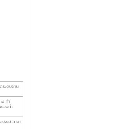
ัดระดับผ่าน
and ทำ
บร่วมทำ
ัฒนธรรม ภาษา