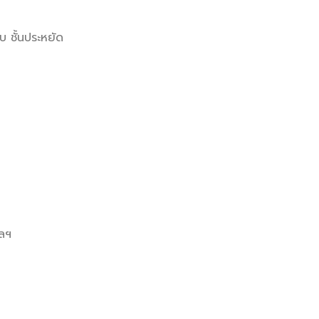
ับ ชั้นประหยัด
ฯลฯ