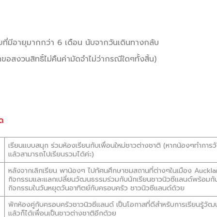
ที่มีอายุมากกว่า 6 เดือน นับจากวันเดินทางกลับ
อสงวนสิทธิ์ไม่คืนค่ามัดจำไม่ว่ากรณีใดๆทั้งสิ้น)
ด
เรียนแบบสนุก ร่วมห้องเรียนกับเพื่อนใหม่ชาวต่างชาติ (หากน้องๆทำการว
แล้วสามารถไปเรียนรวมได้ค่ะ)
หลังจากเลิกเรียน พาน้องๆ ไปทัศนศึกษาชมสถานที่ต่างๆในเมือง Auckl
กิจกรรมและแลกเปลี่ยนวัฒนธรรมร่วมกับนักเรียนชาวนิวซีแลนด์พร้อมกั
กิจกรรมในวันหยุดวันอาทิตย์กับครอบครัว ชาวนิวซีแลนด์ด้วย
พักห้องคู่กับครอบครัวชาวนิวซีแลนด์ เป็นโอกาสที่ดีสำหรับการเรียนรู้ว
แล้วก็ได้เพื่อนเป็นชาวต่างชาติอีกด้วย