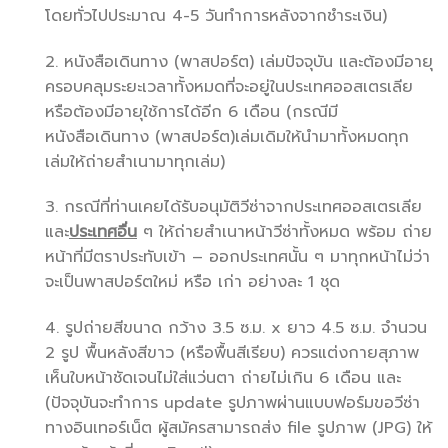
โดยทั่วไปประมาณ 4-5 วันทำการหลังจากชำระเงิน)
2. หนังสือเดินทาง (พาสปอร์ต) เล่มปัจจุบัน และต้องมีอายุ
ครอบคลุมระยะเวลาทั้งหมดที่จะอยู่ในประเทศออสเตรเลีย
หรือต้องมีอายุใช้การได้อีก 6 เดือน (กรณีมี
หนังสือเดินทาง (พาสปอร์ต)เล่มเดิมให้นำมาทั้งหมดทุก
เล่มให้ถ่ายสำเนามาทุกเล่ม)
3. กรณีที่ท่านเคยได้รับอนุมัติวีซ่าจากประเทศออสเตรเลีย
และ
ประเทศอื่น
ๆ ให้ถ่ายสำเนาหน้าวีซ่าทั้งหมด พร้อม ถ่าย
หน้าที่มีตราประทับเข้า – ออกประเทศนั้น ๆ มาทุกหน้าไม่ว่า
จะเป็นพาสปอร์ตใหม่ หรือ เก่า อย่างละ 1 ชุด
4. รูปถ่ายสีขนาด กว้าง 3.5 ซ.ม. x ยาว 4.5 ซ.ม. จำนวน
2 รูป พื้นหลังสีขาว (หรือพื้นสีเรียบ) ควรแต่งกายสุภาพ
เห็นใบหน้าชัดเจนไม่ใส่แว่นตา ถ่ายไม่เกิน 6 เดือน และ
(ปัจจุบันจะทำการ update รูปภาพผ่านแบบฟอร์มขอวีซ่า
ทางอินเทอร์เน็ต ผู้สมัครสามารถส่ง file รูปภาพ (JPG) ให้