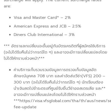
surcharge will apply. The current surcharge rates
are:
Visa and Master Card* – 2%
American Express and JCB – 2.5%
Diners Club International – 3%
*** อัตราแลกเปลี่ยนจะขึ้นอยู่กันบัตรเครดิตที่ผู้สมัครใช้บริการ
(จะไม่ได้รับคืนไม่ว่ากรณีใด ๆ) และอาจจะมีการเปลี่ยนแปลงโดย
ไม่ได้ให้ทราบล่วงหน้า***
ค่าบริการเก็บรวบรวมข้อมูลการตรวจเก็บข้อมูลอัต
ลักษณ์บุคคล 708 บาท และค่าจัดส่งวีซ่า(VFS) 200 –
300 บาท (จะไม่ได้รับคืนไม่ว่ากรณีใด ๆ) นักเรียนต้อง
นำเงินสดไปชำระตรงที่ศูนย์รับยื่นวีซ่าออสเตรเลีย และ**
อาจจะมีการเปลี่ยนแปลงโดยไม่ได้ให้ทราบล่วงหน้า
***https://visa.vfsglobal.com/tha/th/aus/news/se
fee-update