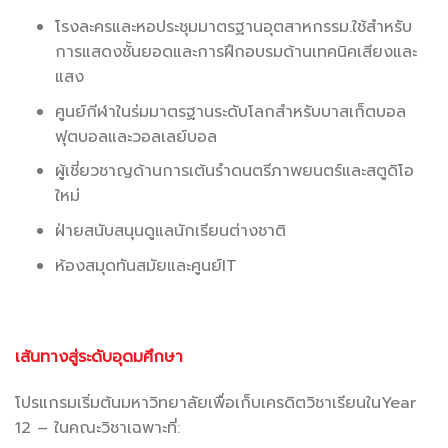
โรงละครและหอประชุมมาตรฐานอุตสาหกรรม.ใช้สำหรับ
การแสดงชั้นยอดและการฝึกอบรมด้านเทคนิคเสียงและ
แสง
ศูนย์กีฬาในร่มมาตรฐานระดับโลกสำหรับบาสเก็ตบอล
ฟุตบอลและวอลเลย์บอล
ผู้เชี่ยวชาญด้านการเต้นรำดนตรีภาพยนตร์และสตูดิโอ
ใหม่
ฝ่ายสนับสนุนดูแลนักเรียนต่างชาติ
ห้องสมุดทันสมัยและศูนย์IT
เส้นทางสู่ระดับอุดมศึกษา
โปรแกรมเริ่มต้นมหาวิทยาลัยเพื่อเก็บเครดิตวิชาเรียนในYear
12 – ในคณะวิชาเฉพาะที่: