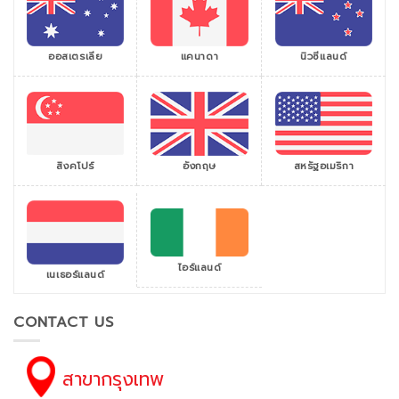
ออสเตรเลีย
แคนาดา
นิวซีแลนด์
สิงคโปร์
สหรัฐอเมริกา
อังกฤษ
ไอร์แลนด์
เนเธอร์แลนด์
CONTACT US
สาขากรุงเทพ