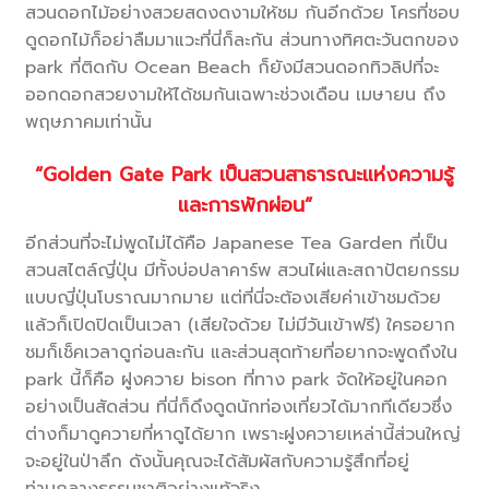
สวนดอกไม้อย่างสวยสดงดงามให้ชม กันอีกด้วย โครที่ชอบ
ดูดอกไม้ก็อย่าลืมมาแวะที่นี่ก็ละกัน ส่วนทางทิศตะวันตกของ
park ที่ติดกับ Ocean Beach ก็ยังมีสวนดอกทิวลิปที่จะ
ออกดอกสวยงามให้ได้ชมกันเฉพาะช่วงเดือน เมษายน ถึง
พฤษภาคมเท่านั้น
“Golden Gate Park เป็นสวนสาธารณะแห่งความรู้
และการพักผ่อน”
อีกส่วนที่จะไม่พูดไม่ได้คือ Japanese Tea Garden ที่เป็น
สวนสไตล์ญี่ปุ่น มีทั้งบ่อปลาคาร์พ สวนไผ่และสถาปัตยกรรม
แบบญี่ปุ่นโบราณมากมาย แต่ที่นี่จะต้องเสียค่าเข้าชมด้วย
แล้วก็เปิดปิดเป็นเวลา (เสียใจด้วย ไม่มีวันเข้าฟรี) ใครอยาก
ชมก็เช็คเวลาดูก่อนละกัน และส่วนสุดท้ายที่อยากจะพูดถึงใน
park นี้ก็คือ ฝูงควาย bison ที่ทาง park จัดให้อยู่ในคอก
อย่างเป็นสัดส่วน ที่นี่ก็ดึงดูดนักท่องเที่ยวได้มากทีเดียวซึ่ง
ต่างก็มาดูควายที่หาดูได้ยาก เพราะฝูงควายเหล่านี้ส่วนใหญ่
จะอยู่ในป่าลึก ดังนั้นคุณจะได้สัมผัสกับความรู้สึกที่อยู่
ท่ามกลางธรรมชาติอย่างแท้จริง