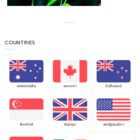
COUNTRIES
ออสเตรเลีย
แคนาดา
นิวซีแลนด์
สิงคโปร์
สหรัฐอเมริกา
อังกฤษ