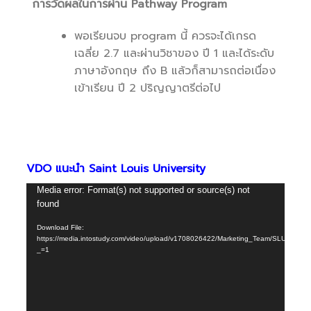
การวัดผลในการผ่าน Pathway Program
พอเรียนจบ program นี้ ควรจะได้เกรด
เฉลี่ย 2.7 และผ่านวิชาของ ปี 1 และได้ระดับ
ภาษาอังกฤษ ถึง B แล้วก็สามารถต่อเนื่อง
เข้าเรียน ปี 2 ปริญญาตรีต่อไป
VDO แนะนำ Saint Louis University
Video
Media error: Format(s) not supported or source(s) not
found
Player
Download File:
https://media.intostudy.com/video/upload/v1708026422/Marketing_Team/SLU/Video
_=1