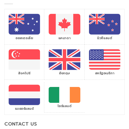
ออสเตรเลีย
แคนาดา
นิวซีแลนด์
สิงคโปร์
สหรัฐอเมริกา
อังกฤษ
ไอร์แลนด์
เนเธอร์แลนด์
CONTACT US