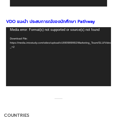
VDO แนะนำ ประสบการณ์ของนักศึกษา Pathway
Video
Media error: Format(s) not supported or source(s) not found
Player
Download File:
https://media.intostudy.com/video/upload/v1690989992/Marketing_Team/SLU/Video
_=2
COUNTRIES