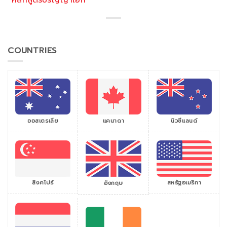
หลักสูตรปริญญาเอก
COUNTRIES
ออสเตรเลีย
แคนาดา
นิวซีแลนด์
สิงคโปร์
สหรัฐอเมริกา
อังกฤษ