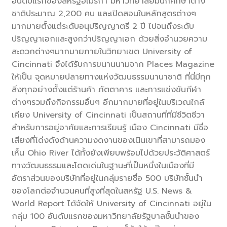
อันดับแรกของสหรัฐอเมริกา มหาวิทยาลัยมีนักศึกษาต่าง
ชาติประมาณ 2,200 คน และเปิดสอนในหลักสูตรต่างๆ
มากมายตั้งแต่ระดับอนุปริญญาตรี 2 ปี ไปจนถึงระดับ
ปริญญาเอกและสูงกว่าปริญญาเอก ด้วยสิ่งอำนวยความ
สะดวกต่างๆมากมายภายในวิทยาเขต University of
Cincinnati จึงได้รับการขนานนามจาก Places Magazine
ให้เป็น จุดหมายปลายทางแห่งวัฒนธรรมนานาชาติ ที่นี่มีทุก
สิ่งทุกอย่างตั้งแต่ร้านค้า ภัตตาคาร และการแข่งขันกีฬา
ต่างๆรวมถึงกิจกรรมอื่นๆ อีกมากมายที่อยู่ในบริเวณใกล้
เคียง University of Cincinnati เป็นสถานที่ที่มีชีวิตชีวา
สำหรับการอยู่อาศัยและการเรียนรู้ เมือง Cincinnati มีชื่อ
เสียงที่โด่งดังด้านความงดงานของเนินเขาที่สามารถมอง
เห็น Ohio River ได้ทั้งยังเพียบพร้อมไปด้วยประวัติศาสตร์
ทางวัฒนธรรมและโดดเด่นในฐานะที่เป็นหนึ่งในเมืองที่มี
อัตราส่วนของบริษัทที่อยู่ในกลุ่มรายชื่อ 500 บริษัทชั้นนำ
ของโลกต่อจำนวนคนที่สูงที่สุดในสหรัฐ U.S. News &
World Report ได้จัดให้ University of Cincinnati อยู่ใน
กลุ่ม 100 อันดับแรกของมหาวิทยาลัยรัฐบาลชั้นนำของ