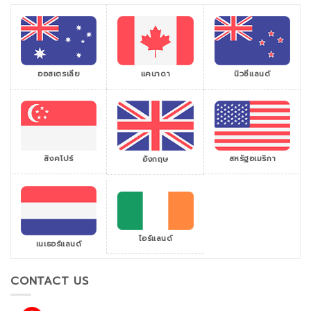
ออสเตรเลีย
แคนาดา
นิวซีแลนด์
สิงคโปร์
สหรัฐอเมริกา
อังกฤษ
ไอร์แลนด์
เนเธอร์แลนด์
CONTACT US