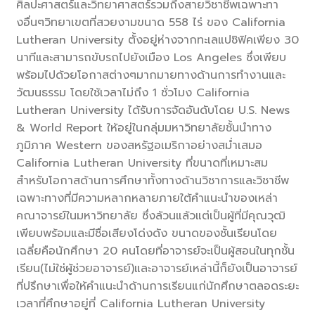
ศิลปะศาสตร์และวิทยาศาสตร์รวมถึงสายวิชาชีพเฉพาะทา
งอื่นๆวิทยาเขตที่สวยงามขนาด 558 ไร่ ของ California
Lutheran University ตั้งอยู่ห่างจากทะเลแปซิฟิคเพียง 30
นาทีและสามารถขับรถไปยังเมือง Los Angeles ซึ่งเพียบ
พร้อมไปด้วยโอกาสต่างๆมากมายทางด้านการทำงานและ
วัฒนธรรม โดยใช้เวลาไม่ถึง 1 ชั่วโมง California
Lutheran University ได้รับการจัดอันดับโดย U.S. News
& World Report ให้อยู่ในกลุ่มมหาวิทยาลัยชั้นนำทาง
ภูมิภาค Western ของสหรัฐอเมริกาอย่างสม่ำเสมอ
California Lutheran University ที่ขนาดที่เหมาะสม
สำหรับโอกาสด้านการศึกษาทั้งทางด้านวิชาการและวิชาชีพ
เฉพาะทางที่มีความหลากหลายภายใต้คำแนะนำของเหล่า
คณาจารย์ในมหาวิทยาลัย ซึ่งล้วนแล้วแต่เป็นผู้ที่มีคุณวุฒิ
เพียบพร้อมและมีชื่อเสียงโด่งดัง ขนาดของชั้นเรียนโดย
เฉลี่ยคือนักศึกษา 20 คนโดยที่อาจารย์จะเป็นผู้สอนในทุกชั้น
เรียน(ไม่ใช่ผู้ช่วยอาจารย์)และอาจารย์เหล่านี้ก็ยังเป็นอาจารย์
ที่ปรึกษาเพื่อให้คำแนะนำด้านการเรียนแก่นักศึกษาตลอดระยะ
เวลาที่ศึกษาอยู่ที่ California Lutheran University