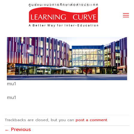
Skip
to
content
mu1
mu1
Trackbacks are closed, but you can
post a comment
.
←
Previous